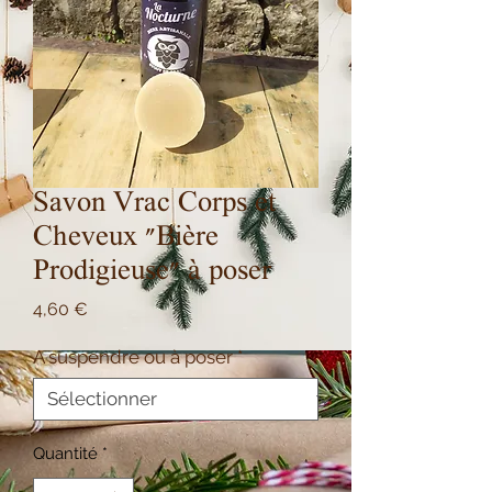
Savon Vrac Corps et
Cheveux "Bière
Prodigieuse" à poser
Prix
4,60 €
A suspendre ou à poser
*
Quantité
*