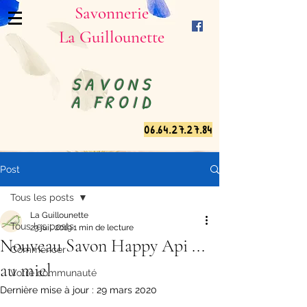
Savonnerie
La Guillounette
SAVONS
A FROID
06.64.27.27.84
Post
Tous les posts
La Guillounette
Tous les posts
23 juil. 2019
1 min de lecture
Nouveau Savon Happy Api ...
Commencer
au miel
Votre communauté
Dernière mise à jour :
29 mars 2020