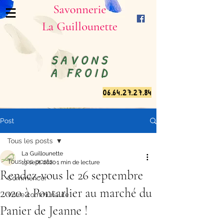
Savonnerie
La Guillounette
SAVONS
A FROID
06.64.27.27.84
Post
Tous les posts
La Guillounette
Tous les posts
19 sept. 2020
1 min de lecture
Rendez-vous le 26 septembre
Commencer
2020 à Pontarlier au marché du
Votre communauté
Panier de Jeanne !